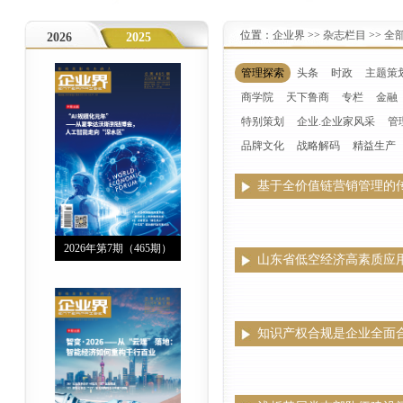
位置：
企业界
>>
杂志栏目
>>
全
2026
2025
管理探索
头条
时政
主题策
商学院
天下鲁商
专栏
金融
特别策划
企业.企业家风采
管
品牌文化
战略解码
精益生产
基于全价值链营销管理的
2026年第7期（465期）
山东省低空经济高素质应
知识产权合规是企业全面