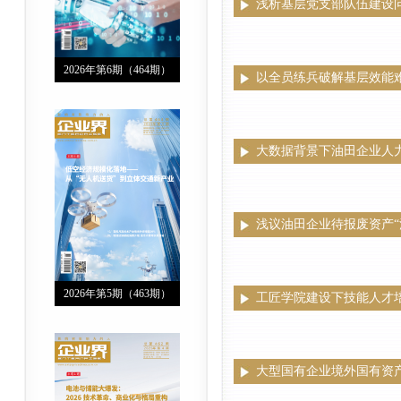
浅析基层党支部队伍建设
2026年第6期（464期）
以全员练兵破解基层效能
大数据背景下油田企业人
浅议油田企业待报废资产“
2026年第5期（463期）
工匠学院建设下技能人才
大型国有企业境外国有资